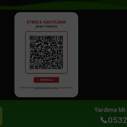
Yardıma Mı 
📞0532