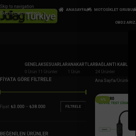
Skip to navigation
ANASAYFA
MOTOSİKLET GRUBU
Skip to main content
OBD2 ARI
GENEL
AKSESUARLAR
ANAKARTLAR
BAĞLANTI KABLOLA
0 Ürün
11 Ürünler
1 Ürün
24 Ürünler
FİYATA GÖRE FİLTRELE
Ana Sayfa
Ürünler “
-6%
Fiyat:
₺3.000
—
₺38.000
FILTRELE
BEĞENİLEN ÜRÜNLER