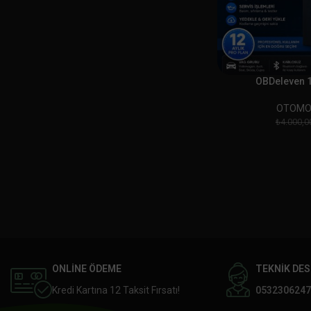
OBDeleven 1 
OTOMO
₺
4.000,0
ONLİNE ÖDEME
TEKNİK DE
Kredi Kartına 12 Taksit Fırsatı!
0532306247