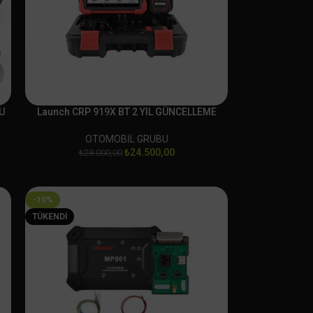
U
Launch CRP 919X BT 2 YIL GÜNCELLEME
OTOMOBİL GRUBU
₺
24.500,00
₺
28.000,00
-10%
TÜKENDI