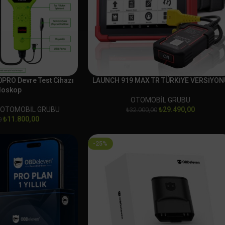
PRO Devre Test Cihazı
LAUNCH 919 MAX TR TÜRKİYE VERSİYON
loskop
OTOMOBİL GRUBU
,
OTOMOBİL GRUBU
₺
29.490,00
₺
32.000,00
₺
11.800,00
0
-25%