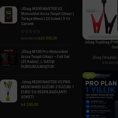
JDiag M200 MASTER V2
Motosiklet Arıza Tespit Cihazı |
Türkçe Menü | 25 Soket | 3 Yıl
Garanti
₺
26.500,00
₺
28.000,00
Jdiag TopDiag P100
Osi
JDiag M100 Pro Motosiklet
Arıza Tespit Cihazı – Full Set
JDiag Cihazları
(23 Kablo) ⚠️ SATIŞI
₺
12.500,0
DURDURULMUŞTUR
-25%
Jdiag M200 MASTER V2 PRO
M300 M400 SUZUKİ 2 SUZUKI 1
EURO 5 6 VESPA BAĞLANTI
SOKETİ
₺
4.200,00