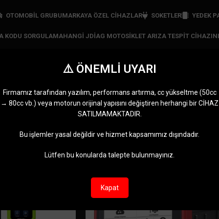
OTOMOBİL GRUBU
MARKAYA ÖZEL CIHAZLAR
SOKETLER
YEDEK P
ZA KODU SORGULAMA
HANGI JDIAG MOTOSIKLET ARIZA TESPIT CIHAZIN
⚠️ ÖNEMLİ UYARI
Audi kodlama
Firmamız tarafından yazılım, performans artırma, cc yükseltme (50cc
→ 80cc vb.) veya motorun orijinal yapısını değiştiren herhangi bir CİHAZ
RI
JDIAG CIHAZLARI
MARKAYA ÖZEL CIHAZLAR
MOTOMASTER
OBDST
SATILMAMAKTADIR.
11 Ürünler
5 Ürünler
0 Ürün
2 Ürünl
Audi kodlama” olarak etiketlendi
Göster
9
12
Bu işlemler yasal değildir ve hizmet kapsamımız dışındadır.
Lütfen bu konularda talepte bulunmayınız.
-8%
Kapat