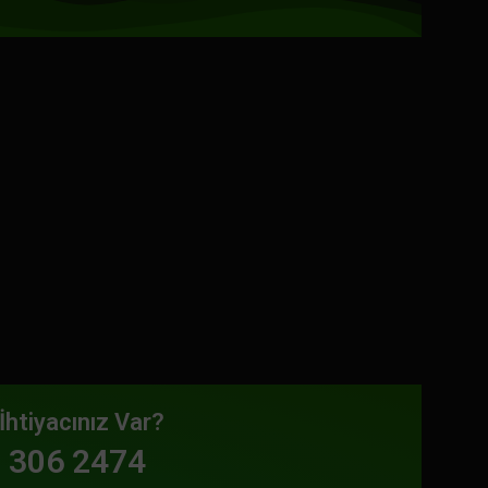
İhtiyacınız Var?
 306 2474