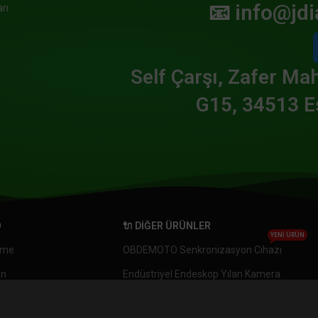
📧
info@jdi
rı
Self Çarşı, Zafer Mah
G15, 34513 E
O
🔌 DIĞER ÜRÜNLER
YENI ÜRÜN
eme
OBDEMOTO Senkronizasyon Cihazı
an
Endüstriyel Endeskop Yılan Kamera
KTM Bağlantı Kablosu OBD2