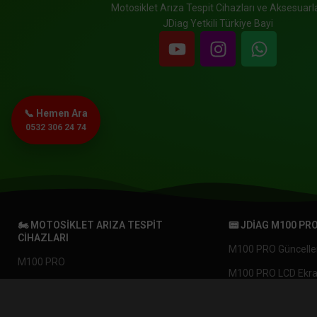
Motosiklet Arıza Tespit Cihazları ve Aksesuarla
JDiag Yetkili Türkiye Bayi
📞 Hemen Ara
0532 306 24 74
🏍️ MOTOSIKLET ARIZA TESPIT
📟 JDIAG M100 PR
CIHAZLARI
M100 PRO Güncell
M100 PRO
M100 PRO LCD Ekr
M200 MASTER
ÇOK SATAN
M100 PRO Anakart
M200 MASTER v2