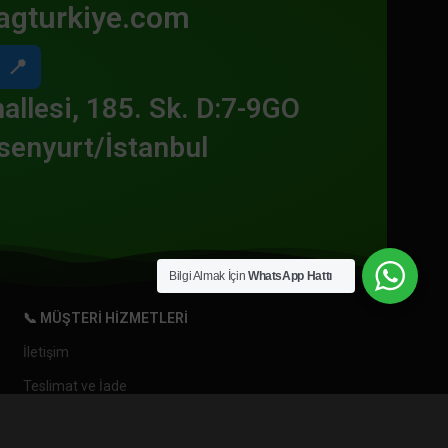
agturkiye.com
📍
allesi, 185. Sk. D:7-9GO
senyurt/İstanbul
Bilgi Almak İçin
WhatsApp Hattı
📞 MÜŞTERI HIZMETLERI
İletişim
Teslimat ve İade
Gizlilik ve Güvenlik