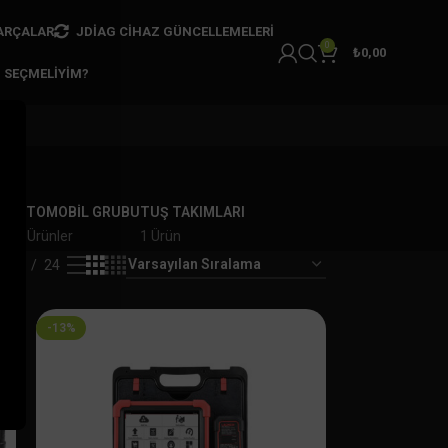
ARÇALAR
JDIAG CIHAZ GÜNCELLEMELERI
0
₺
0,00
I SEÇMELIYIM?
AR
OTOMOBİL GRUBU
TUŞ TAKIMLARI
er
7 Ürünler
1 Ürün
18
24
-13%