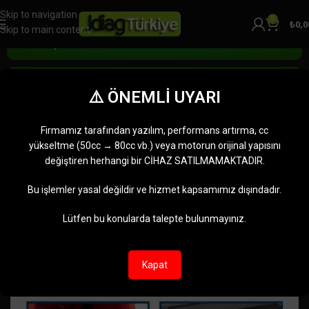
Skip to navigation
0
₺
0,0
Skip to main content
Ana Sayfa
BAĞLANTI KABLOLARI
JDiag Euro 5 Bağlantı Kablosu OBD2
M200 M300 M400 PRO MASTER
⚠️ ÖNEMLİ UYARI
Firmamız tarafından yazılım, performans artırma, cc
yükseltme (50cc → 80cc vb.) veya motorun orijinal yapısını
değiştiren herhangi bir CİHAZ SATILMAMAKTADIR.
Bu işlemler yasal değildir ve hizmet kapsamımız dışındadır.
Lütfen bu konularda talepte bulunmayınız.
Kapat