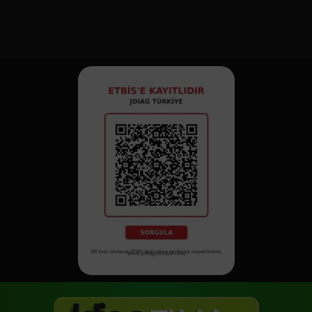
kısaltır. JDiag Türkiye
garantili profesyonel
çözümdür.