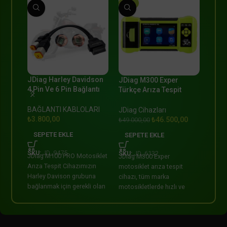
-5%
JDiag Harley Davidson
JDiag
JDiag M300 Exper
4 Pin Ve 6 Pin Bağlantı
Kabl
Türkçe Arıza Tespit
Kablosu OBD
Cihazı Full Set Pro
BAĞL
BAĞLANTI KABLOLARI
JDiag Cihazları
₺
2.6
₺
3.800,00
₺
46.500,00
₺
49.000,00
SEP
SEPETE EKLE
SEPETE EKLE
SKU:
SKU:
JD_9475
SKU:
JD_6132
JDiag
JDiag M100 PRO Motosiklet
JDiag M300 Exper
Arıza 
Arıza Tespit Cihazımızın
motosiklet arıza tespit
Suzuk
Harley Davison grubuna
cihazı, tüm marka
için g
bağlanmak için gerekli olan
motosikletlerde hızlı ve
Bağla
OBD Bağlantı Kablosudur.
doğru teşhis sağlar. ECU,
sensör ve motor arızalarını
analiz eder, servis süresini