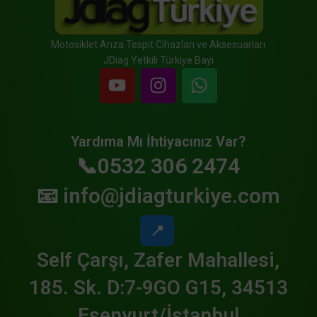
Motosiklet Arıza Tespit Cihazları ve Aksesuarları
JDiag Yetkili Türkiye Bayi
Yardıma Mı İhtiyacınız Var?
📞0532 306 2474
📧
info@jdiagturkiye.com
📍
Self Çarşı, Zafer Mahallesi,
185. Sk. D:7-9GO G15, 34513
Esenyurt/İstanbul