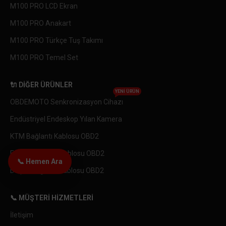
M100 PRO LCD Ekran
M100 PRO Anakart
M100 PRO Türkçe Tuş Takımı
M100 PRO Temel Set
🔌 DIĞER ÜRÜNLER
YENI ÜRÜN
OBDEMOTO Senkronizasyon Cihazı
Endüstriyel Endeskop Yılan Kamera
KTM Bağlantı Kablosu OBD2
Euro 5 Bağlantı Kablosu OBD2
📞 Hemen Ara
Delphi Bağlantı Kablosu OBD2
📞 MÜŞTERI HIZMETLERI
İletişim