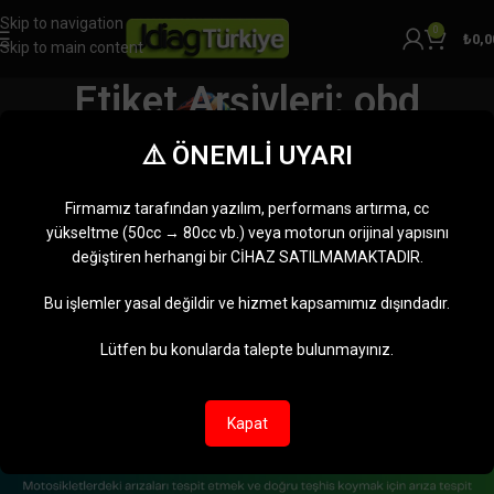
Skip to navigation
0
₺
0,0
Skip to main content
Etiket Arşivleri: obd
bağlantı kablosu satın al
⚠️ ÖNEMLİ UYARI
Home
"obd bağlantı kablosu satın al" olarak etiketlenmiş yazılar
Firmamız tarafından yazılım, performans artırma, cc
03
yükseltme (50cc → 80cc vb.) veya motorun orijinal yapısını
TEM
değiştiren herhangi bir CİHAZ SATILMAMAKTADIR.
Bu işlemler yasal değildir ve hizmet kapsamımız dışındadır.
Lütfen bu konularda talepte bulunmayınız.
Kapat