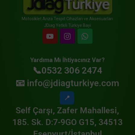
Motosiklet Arıza Tespit Cihazları ve Aksesuarları
JDiag Yetkili Türkiye Bayi
Yardıma Mı İhtiyacınız Var?
📞0532 306 2474
📧
info@jdiagturkiye.com
📍
Self Çarşı, Zafer Mahallesi,
185. Sk. D:7-9GO G15, 34513
Esenyurt/İstanbul